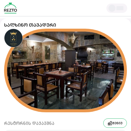
ᲡᲐᲚᲮᲘᲜᲝ ᲗᲐᲕᲐᲓᲣᲠᲘ
ᲠᲔᲡᲢᲝᲠᲜᲘᲡ ᲓᲐᲯᲐᲕᲨᲜᲐ
ᲛᲔᲜᲘᲣ