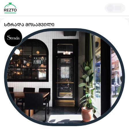
ᲡᲢᲠᲐᲓᲐ ᲛᲝᲡᲐᲨᲕᲘᲚᲘ