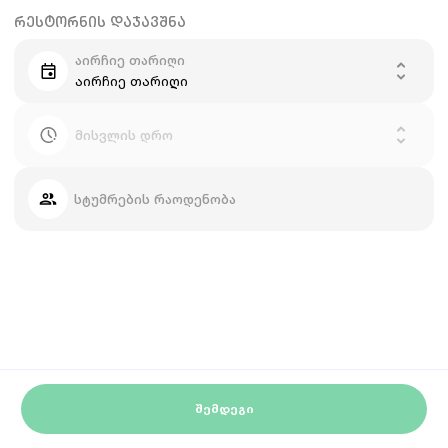
ᲠᲔᲡᲢᲝᲠᲜᲘᲡ ᲓᲐᲯᲐᲕᲨᲜᲐ
აირჩიე თარიღი
აირჩიე თარიღი
მისვლის დრო
სტუმრების რაოდენობა
ᲨᲔᲛᲓᲔᲒᲘ