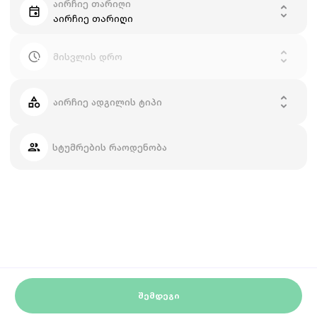
აირჩიე თარიღი
აირჩიე თარიღი
მისვლის დრო
აირჩიე ადგილის ტიპი
სტუმრების რაოდენობა
ᲨᲔᲛᲓᲔᲒᲘ