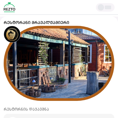
ᲠᲔᲡᲢᲝᲠᲐᲜᲘ ᲛᲠᲐᲕᲐᲚᲟᲐᲛᲘᲔᲠᲘ
ᲠᲔᲡᲢᲝᲠᲜᲘᲡ ᲓᲐᲯᲐᲕᲨᲜᲐ