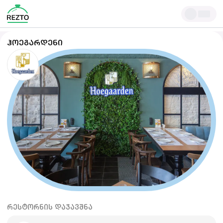
ᲰᲝᲔᲒᲐᲠᲓᲔᲜᲘ
ᲠᲔᲡᲢᲝᲠᲜᲘᲡ ᲓᲐᲯᲐᲕᲨᲜᲐ