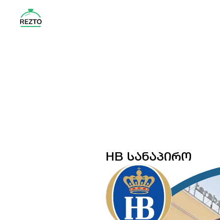
HB ᲡᲐᲜᲐᲞᲘᲠᲝ