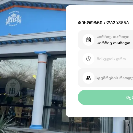
ᲠᲔᲡᲢᲝᲠᲜᲘᲡ ᲓᲐᲯᲐᲕᲨᲜᲐ
აირჩიე თარიღი
აირჩიე თარიღი
მისვლის დრო
სტუმრების რაოდ
ᲨᲔ