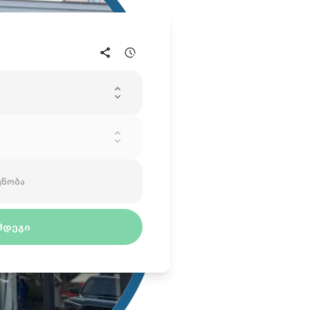
ენობა
ᲛᲓᲔᲒᲘ