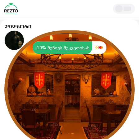
ᲓᲘᲓᲒᲝᲠᲘ
-
10
%
მენიუს შეკვეთისას