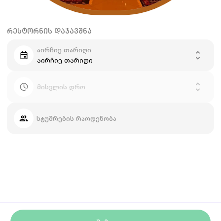
ᲠᲔᲡᲢᲝᲠᲜᲘᲡ ᲓᲐᲯᲐᲕᲨᲜᲐ
აირჩიე თარიღი
აირჩიე თარიღი
მისვლის დრო
სტუმრების რაოდენობა