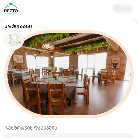
ᲐᲠᲢᲝᲖᲐᲜᲘ
ᲠᲔᲡᲢᲝᲠᲜᲘᲡ ᲓᲐᲯᲐᲕᲨᲜᲐ