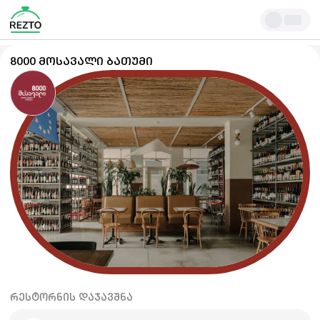
8000 ᲛᲝᲡᲐᲕᲐᲚᲘ ᲑᲐᲗᲣᲛᲘ
ᲠᲔᲡᲢᲝᲠᲜᲘᲡ ᲓᲐᲯᲐᲕᲨᲜᲐ