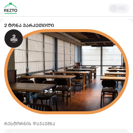
2 ᲢᲝᲜᲐ ᲕᲐᲠᲙᲔᲗᲘᲚᲘ
ᲠᲔᲡᲢᲝᲠᲜᲘᲡ ᲓᲐᲯᲐᲕᲨᲜᲐ