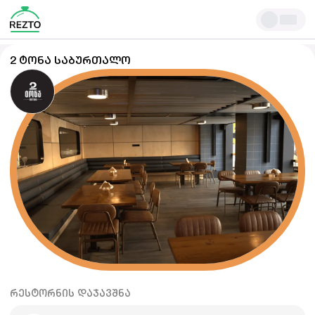
2 ᲢᲝᲜᲐ ᲡᲐᲑᲣᲠᲗᲐᲚᲝ
ᲠᲔᲡᲢᲝᲠᲜᲘᲡ ᲓᲐᲯᲐᲕᲨᲜᲐ